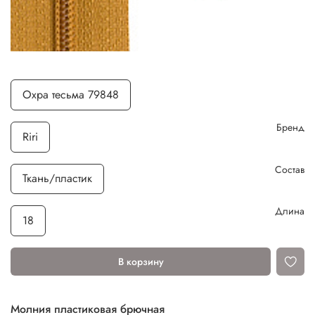
Охра тесьма 79848
Бренд
Riri
Состав
Ткань/пластик
Длина
18
В корзину
Молния пластиковая брючная